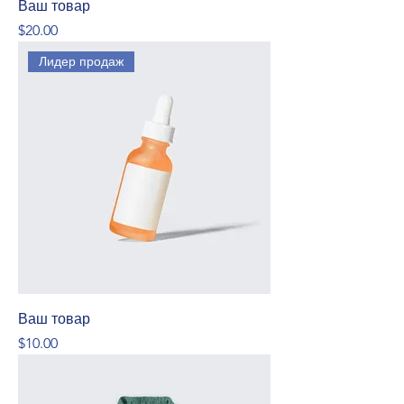
Ваш товар
Price
$20.00
Лидер продаж
Ваш товар
Price
$10.00